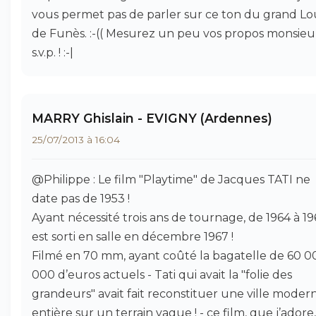
vous permet pas de parler sur ce ton du grand Lo
de Funès. :-(( Mesurez un peu vos propos monsieu
s.v.p. ! :-|
MARRY Ghislain - EVIGNY (Ardennes)
25/07/2013 à 16:04
@Philippe : Le film "Playtime" de Jacques TATI ne
date pas de 1953 !
Ayant nécessité trois ans de tournage, de 1964 à 1967
est sorti en salle en décembre 1967 !
Filmé en 70 mm, ayant coûté la bagatelle de 60 0
000 d’euros actuels - Tati qui avait la "folie des
grandeurs" avait fait reconstituer une ville moder
entière sur un terrain vague ! - ce film, que j’adore,