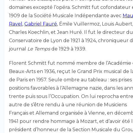
domaines excepté l’opéra. Schmitt fut cofondateur
1909 de la Société Musicale Indépendante avec
Mau
Ravel
,
Gabriel Fauré
, Émile Vuillermoz, Louis Aubert
Charles Koechlin, et Jean Huré. Il fut le directeur du
Conservatoire de Lyon de 1921 à 1924, chroniqueur 
journal
Le Temps
de 1929 à 1939.
Florent Schmitt fut nommé membre de l’Académie 
Beaux-Arts en 1936, reçut le Grand Prix musical de la
de Paris en 1957. Seule ombre au tableau : ses prises
positions favorables à l’Allemagne nazie, dans les an
trente puis sous l’Occupation. On lui reprocha entr
autre de s’être rendu à une réunion de Musiciens
Français et Allemand organisée à Vienne, en décem
1941 pour rendre hommage à Mozart, et d’avoir été l
président d’honneur de la Section Musicale du Gro