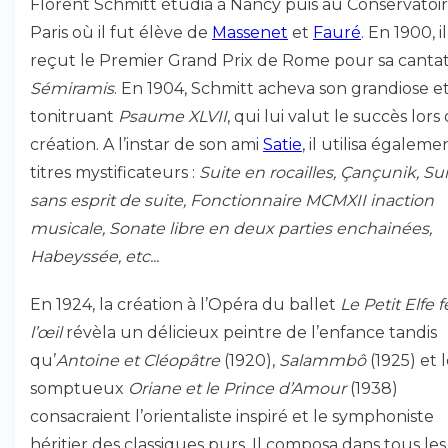
Florent Schmitt étudia à Nancy puis au Conservatoi
Paris où il fut élève de
Massenet
et
Fauré
. En 1900, il
reçut le Premier Grand Prix de Rome pour sa canta
Sémiramis
. En 1904, Schmitt acheva son grandiose e
tonitruant
Psaume XLVII
, qui lui valut le succès lors
création. A l’instar de son ami
Satie
, il utilisa égalem
titres mystificateurs :
Suite en rocailles, Çançunik, Su
sans esprit de suite, Fonctionnaire MCMXII inaction
musicale, Sonate libre en deux parties enchainées,
Habeyssée, etc...
En 1924, la création à l’Opéra du ballet
Le Petit Elfe 
l’œil
révèla un délicieux peintre de l’enfance tandis
qu’
Antoine et Cléopâtre
(1920),
Salammbô
(1925) et 
somptueux
Oriane et le Prince d’Amour
(1938)
consacraient l’orientaliste inspiré et le symphoniste
héritier des classiques purs. Il composa dans tous les