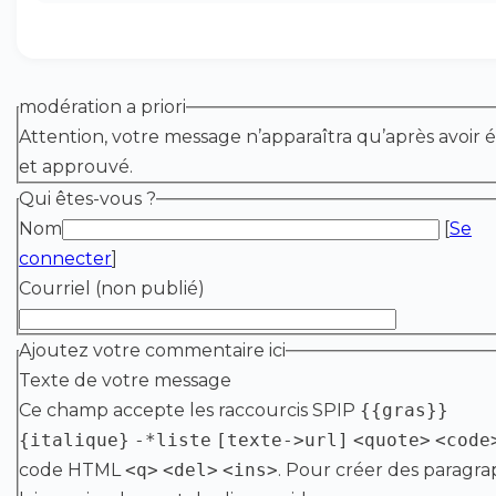
modération a priori
Attention, votre message n’apparaîtra qu’après avoir é
et approuvé.
Qui êtes-vous ?
Nom
[
Se
connecter
]
Courriel (non publié)
Ajoutez votre commentaire ici
Texte de votre message
Ce champ accepte les raccourcis SPIP
{{gras}}
{italique}
-*liste
[texte->url]
<quote>
<code
code HTML
<q>
<del>
<ins>
. Pour créer des paragra