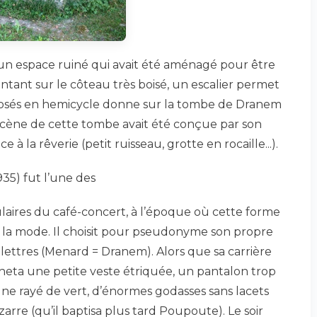
un espace ruiné qui avait été aménagé pour être
ntant sur le côteau très boisé, un escalier permet
isposés en hemicycle donne sur la tombe de Dranem
scène de cette tombe avait été conçue par son
 à la rêverie (petit ruisseau, grotte en rocaille...).
35) fut l’une des
laires du café-concert, à l’époque où cette forme
s à la mode. Il choisit pour pseudonyme son propre
 lettres (Menard = Dranem). Alors que sa carrière
acheta une petite veste étriquée, un pantalon trop
aune rayé de vert, d’énormes godasses sans lacets
arre (qu’il baptisa plus tard Poupoute). Le soir