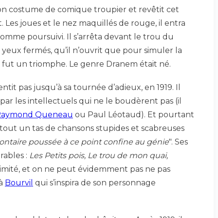
n costume de comique troupier et revêtit cet
Les joues et le nez maquillés de rouge, il entra
omme poursuivi. Il s’arrêta devant le trou du
 yeux fermés, qu’il n’ouvrit que pour simuler la
e fut un triomphe. Le genre Dranem était né.
tit pas jusqu’à sa tournée d’adieux, en 1919. Il
ar les intellectuels qui ne le boudèrent pas (il
Raymond Queneau
ou Paul Léotaud). Et pourtant
et tout un tas de chansons stupides et scabreuses
lontaire poussée à ce point confine au génie
". Ses
rables :
Les Petits pois, Le trou de mon quai,
 imité, et on ne peut évidemment pas ne pas
 à
Bourvil
qui s’inspira de son personnage