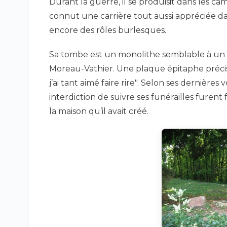
Durant la guerre, il se produisit dans les cam
connut une carrière tout aussi appréciée da
encore des rôles burlesques.
Sa tombe est un monolithe semblable à un 
Moreau-Vathier. Une plaque épitaphe précis
j’ai tant aimé faire rire". Selon ses dernières 
interdiction de suivre ses funérailles furent 
la maison qu’il avait créé.