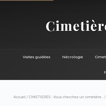
Cimetière
Visites guidées
Nécrologie
Cimet
P
Accueil
/
CIMETIERES : Vous cherchez un cimetière...