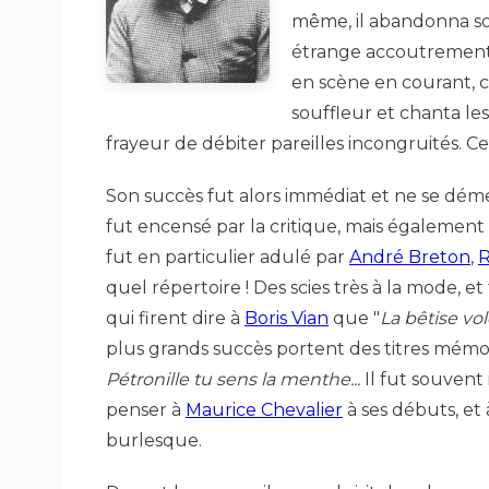
même, il abandonna so
étrange accoutrement. 
en scène en courant, c
souffleur et chanta les
frayeur de débiter pareilles incongruités. C
Son succès fut alors immédiat et ne se démen
fut encensé par la critique, mais également p
fut en particulier adulé par
André Breton
,
quel répertoire ! Des scies très à la mode, 
qui firent dire à
Boris Vian
que "
La bêtise vo
plus grands succès portent des titres mémo
Pétronille tu sens la menthe...
Il fut souvent
penser à
Maurice Chevalier
à ses débuts, et
burlesque.