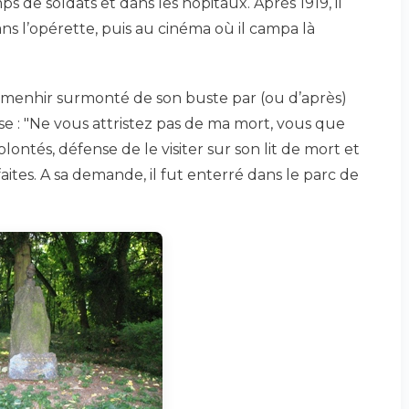
ps de soldats et dans les hôpitaux. Après 1919, il
ns l’opérette, puis au cinéma où il campa là
menhir surmonté de son buste par (ou d’après)
e : "Ne vous attristez pas de ma mort, vous que
volontés, défense de le visiter sur son lit de mort et
faites. A sa demande, il fut enterré dans le parc de