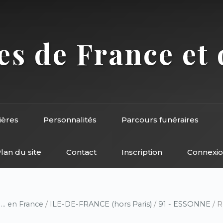
s de France et 
ières
Personnalités
Parcours funéraires
lan du site
Contact
Inscription
Connexi
/
... en France
/
ILE-DE-FRANCE (hors Paris)
/
91 - ESSONNE
/ R