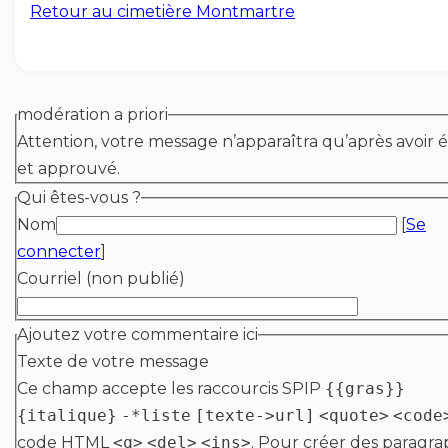
Retour au cimetière Montmartre
modération a priori
Attention, votre message n’apparaîtra qu’après avoir é
et approuvé.
Qui êtes-vous ?
Nom
[
Se
connecter
]
Courriel (non publié)
Ajoutez votre commentaire ici
Texte de votre message
Ce champ accepte les raccourcis SPIP
{{gras}}
{italique}
-*liste
[texte->url]
<quote>
<code
code HTML
<q>
<del>
<ins>
. Pour créer des paragra