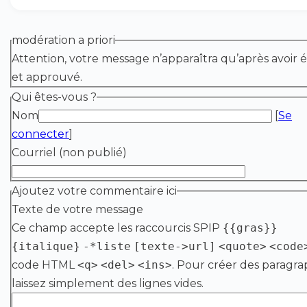
modération a priori
Attention, votre message n’apparaîtra qu’après avoir é
et approuvé.
Qui êtes-vous ?
Nom
[
Se
connecter
]
Courriel (non publié)
Ajoutez votre commentaire ici
Texte de votre message
Ce champ accepte les raccourcis SPIP
{{gras}}
{italique}
-*liste
[texte->url]
<quote>
<code
code HTML
<q>
<del>
<ins>
. Pour créer des paragra
laissez simplement des lignes vides.