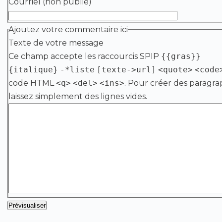
Courriel (non publié)
Ajoutez votre commentaire ici
Texte de votre message
Ce champ accepte les raccourcis SPIP
{{gras}}
{italique}
-*liste
[texte->url]
<quote>
<code
code HTML
<q>
<del>
<ins>
. Pour créer des paragra
laissez simplement des lignes vides.