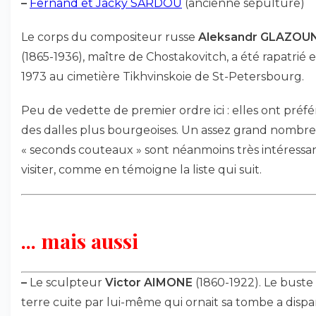
–
Fernand et Jacky SARDOU
(ancienne sépulture)
Le corps du compositeur russe
Aleksandr GLAZOU
(1865-1936), maître de Chostakovitch, a été rapatrié 
1973 au cimetière Tikhvinskoie de St-Petersbourg.
Peu de vedette de premier ordre ici : elles ont préfé
des dalles plus bourgeoises. Un assez grand nombre
« seconds couteaux » sont néanmoins très intéressan
visiter, comme en témoigne la liste qui suit.
... mais aussi
–
Le sculpteur
Victor AIMONE
(1860-1922). Le buste
terre cuite par lui-même qui ornait sa tombe a disp