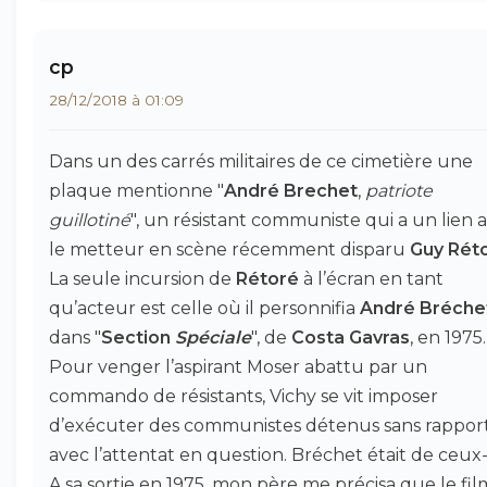
cp
28/12/2018 à 01:09
Dans un des carrés militaires de ce cimetière une
plaque mentionne "
André Brechet
,
patriote
guillotiné
", un résistant communiste qui a un lien 
le metteur en scène récemment disparu
Guy Rét
La seule incursion de
Rétoré
à l’écran en tant
qu’acteur est celle où il personnifia
André Bréche
dans "
Section
Spéciale
", de
Costa Gavras
, en 1975.
Pour venger l’aspirant Moser abattu par un
commando de résistants, Vichy se vit imposer
d’exécuter des communistes détenus sans rappor
avec l’attentat en question. Bréchet était de ceux-
A sa sortie en 1975, mon père me précisa que le fil