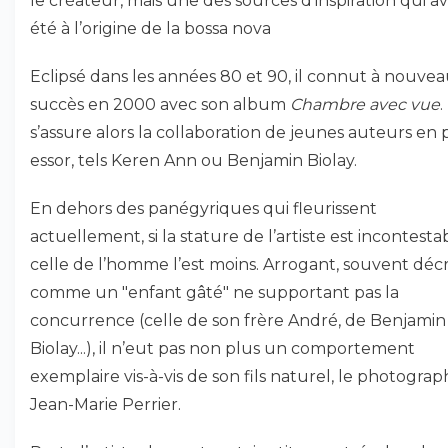
le créateur, mais une des sources d’inspiration qui a
été à l’origine de la bossa nova
Eclipsé dans les années 80 et 90, il connut à nouvea
succès en 2000 avec son album
Chambre avec vue
.
s’assure alors la collaboration de jeunes auteurs en 
essor, tels Keren Ann ou Benjamin Biolay.
En dehors des panégyriques qui fleurissent
actuellement, si la stature de l’artiste est incontesta
celle de l’homme l’est moins. Arrogant, souvent décr
comme un "enfant gâté" ne supportant pas la
concurrence (celle de son frère André, de Benjamin
Biolay...), il n’eut pas non plus un comportement
exemplaire vis-à-vis de son fils naturel, le photogra
Jean-Marie Perrier.