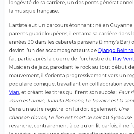
longévité de sa carrière, un des ponts générationnel
la musique française.
L’artiste eut un parcours étonnant : né en Guyanne
parents guadeloupéens, il entama sa carrière dans l
années 30 dans les cabarets parisiens (Jimmy’s Bar) o
devint l’un des accompagnateurs de
Django Reinha
fait partie après la guerre de l’orchestre de
Ray Ven
Musicien de jazz, parodiant le rock au tout début de
mouvement, il s’orienta progressivement vers un reg
populaire comique, travaillant en colllaboration ave
Vian
, et créant les titres qui firent son succès :
Faut ri
Zorro est arrivé, Juanita Banana, Le travail c’est la san
Dans un autre registre, on lui doit également
Une
chanson douce
,
Le lion est mort ce soir
ou
Syracuse
.
revanche, contrairement à ce qu’on lit parfois, il ne f