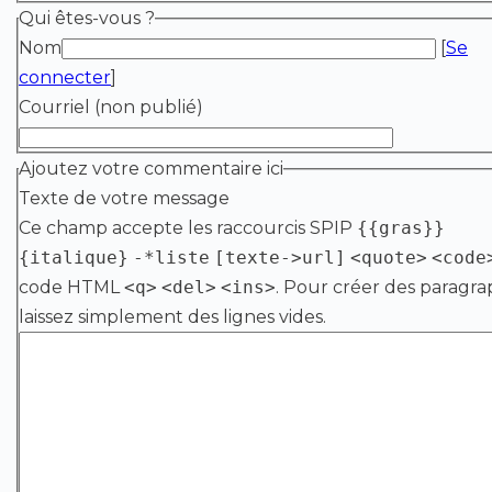
Qui êtes-vous ?
Nom
[
Se
connecter
]
Courriel (non publié)
Ajoutez votre commentaire ici
Texte de votre message
Ce champ accepte les raccourcis SPIP
{{gras}}
{italique}
-*liste
[texte->url]
<quote>
<code
code HTML
<q>
<del>
<ins>
. Pour créer des paragra
laissez simplement des lignes vides.