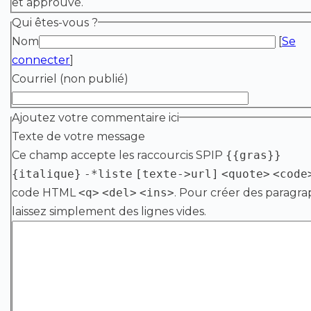
et approuvé.
Qui êtes-vous ?
Nom
[
Se
connecter
]
Courriel (non publié)
Ajoutez votre commentaire ici
Texte de votre message
Ce champ accepte les raccourcis SPIP
{{gras}}
{italique}
-*liste
[texte->url]
<quote>
<code
code HTML
<q>
<del>
<ins>
. Pour créer des paragra
laissez simplement des lignes vides.