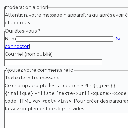
modération a priori
Attention, votre message n’apparaîtra qu’après avoir é
et approuvé.
Qui êtes-vous ?
Nom
[
Se
connecter
]
Courriel (non publié)
Ajoutez votre commentaire ici
Texte de votre message
Ce champ accepte les raccourcis SPIP
{{gras}}
{italique}
-*liste
[texte->url]
<quote>
<code
code HTML
<q>
<del>
<ins>
. Pour créer des paragra
laissez simplement des lignes vides.