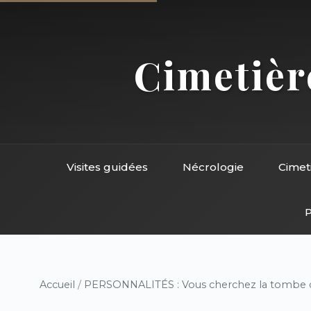
Cimetière
Visites guidées
Nécrologie
Cimet
P
Accueil
/
PERSONNALITÉS : Vous cherchez la tombe d