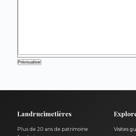
Landrucimetières
Explor
Plus de 20 ans de patrimoine
Visites g