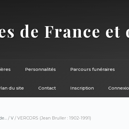
s de France et 
ières
Personnalités
Parcours funéraires
lan du site
Contact
Inscription
Connexi
e...
/
V
/ VERCORS (Jean Bruller : 1902-1991)