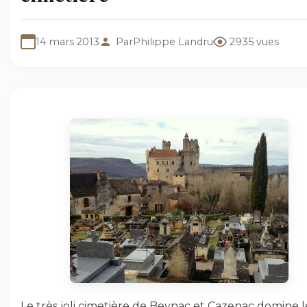
14 mars 2013
Par
Philippe Landru
2935 vues
Le très joli cimetière de Beynac et Cazenac domine 