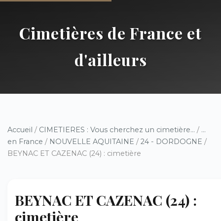
Cimetières de France et
d'ailleurs
Accueil
/
CIMETIERES : Vous cherchez un cimetière...
/
...
en France
/
NOUVELLE AQUITAINE
/
24 - DORDOGNE
/
BEYNAC ET CAZENAC (24) : cimetière
BEYNAC ET CAZENAC (24) :
cimetière