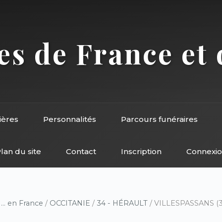
s de France et 
ières
Personnalités
Parcours funéraires
lan du site
Contact
Inscription
Connexi
/
... en France
/
OCCITANIE
/
34 - HÉRAULT
/ VILLESPASSANS (34