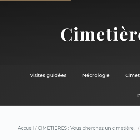
Cimetière
Visites guidées
Nécrologie
Cimet
P
Accueil
/
CIMETIERES : Vous cherchez un cimetière...