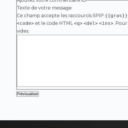
Ajoutez votre commentaire ici
Texte de votre message
Ce champ accepte les raccourcis SPIP
{{gras}}
<code>
et le code HTML
<q>
<del>
<ins>
. Pour
vides.