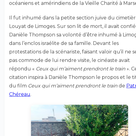
océaniens et amérindiens de la Vieille Charité à Marse
Il fut inhumé dans la petite section juive du cimetiè
Louyat de Limoges. Sur son lit de mort, il avait confié
Danièle Thompson sa volonté d’être inhumé à Limog
dans l’enclos israélite de sa famille. Devant les
protestations de la scénariste, faisant valoir qu’il ne s
pas commode de lui rendre visite, le cinéaste avait
répondu «
Ceux qui m’aiment prendront le train
». C
citation inspira à Danièle Thompson le propos et le ti
du film
Ceux qui m’aiment prendront le train
de
Pat
Chéreau
.