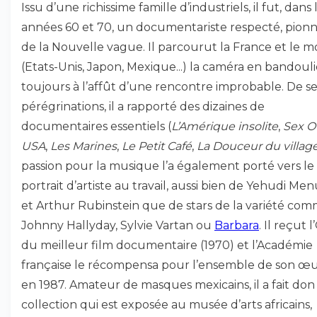
Issu d’une richissime famille d’industriels, il fut, dans 
années 60 et 70, un documentariste respecté, pionn
de la Nouvelle vague. Il parcourut la France et le 
(Etats-Unis, Japon, Mexique...) la caméra en bandouli
toujours à l’affût d’une rencontre improbable. De se
pérégrinations, il a rapporté des dizaines de
documentaires essentiels (
L’Amérique insolite
,
Sex O
USA
,
Les Marines
,
Le Petit Café
,
La Douceur du villag
passion pour la musique l’a également porté vers le
portrait d’artiste au travail, aussi bien de Yehudi Me
et Arthur Rubinstein que de stars de la variété co
Johnny Hallyday, Sylvie Vartan ou
Barbara
. Il reçut 
du meilleur film documentaire (1970) et l’Académie
française le récompensa pour l’ensemble de son œ
en 1987. Amateur de masques mexicains, il a fait don
collection qui est exposée au musée d’arts africains,